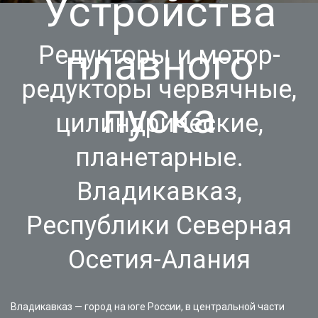
Устройства
плавного
Редукторы и мотор-
редукторы червячные,
пуска
цилиндрические,
планетарные.
Владикавказ,
Республики Северная
Осетия-Алания
Владикавказ — город на юге России, в центральной части