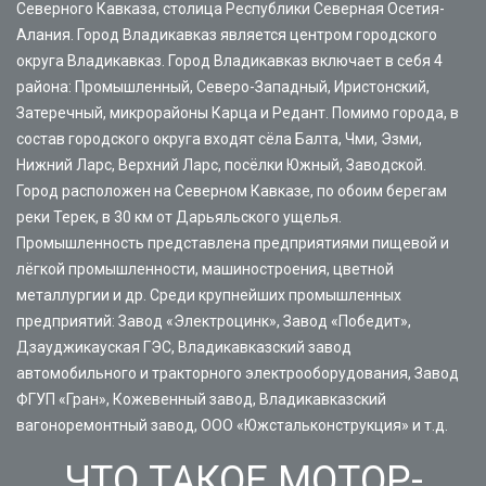
Северного Кавказа, столица Республики Северная Осетия-
Алания. Город Владикавказ является центром городского
округа Владикавказ. Город Владикавказ включает в себя 4
района: Промышленный, Северо-Западный, Иристонский,
Затеречный, микрорайоны Карца и Редант. Помимо города, в
состав городского округа входят сёла Балта, Чми, Эзми,
Нижний Ларс, Верхний Ларс, посёлки Южный, Заводской.
Город расположен на Северном Кавказе, по обоим берегам
реки Терек, в 30 км от Дарьяльского ущелья.
Промышленность представлена предприятиями пищевой и
лёгкой промышленности, машиностроения, цветной
металлургии и др. Среди крупнейших промышленных
предприятий: Завод «Электроцинк», Завод «Победит»,
Дзауджикауская ГЭС, Владикавказский завод
автомобильного и тракторного электрооборудования, Завод
ФГУП «Гран», Кожевенный завод, Владикавказский
вагоноремонтный завод, ООО «Южстальконструкция» и т.д.
ЧТО ТАКОЕ МОТОР-