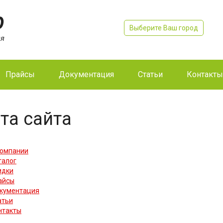
Выберите Ваш город
Прайсы
Документация
Статьи
Контакты
та сайта
компании
талог
идки
айсы
кументация
атьи
нтакты