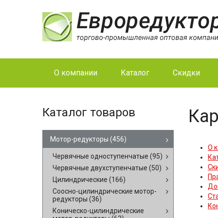
О компании
Каталог
Скидки
Каталог товаров
Кар
Мотор-редукторы
(456)
О 
Червячные одноступенчатые
(95)
Ка
Ск
Червячные двухступенчатые
(50)
Пр
Цилиндрические
(166)
До
Соосно-цилиндрические мотор-
Ст
редукторы
(36)
Ко
Коническо-цилиндрические