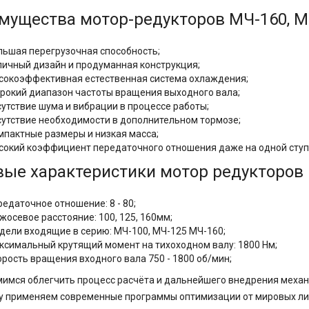
мущества мотор-редукторов МЧ-160, МЧ
льшая перегрузочная способность;
личный дизайн и продуманная конструкция;
сокоэффективная естественная система охлаждения;
рокий диапазон частоты вращения выходного вала;
сутствие шума и вибрации в процессе работы;
сутствие необходимости в дополнительном тормозе;
мпактные размеры и низкая масса;
сокий коэффициент передаточного отношения даже на одной ступ
вые характеристики мотор редукторов
редаточное отношение: 8 - 80;
жосевое расстояние:
100, 125, 160мм;
дели входящие в серию: МЧ-100, МЧ-125 МЧ-160;
ксимальный крутящий момент на тихоходном валу: 1800 Нм;
орость вращения входного вала 750 - 1800 об/мин;
имся облегчить процесс расчёта и дальнейшего внедрения меха
у применяем современные программы оптимизации от мировых ли