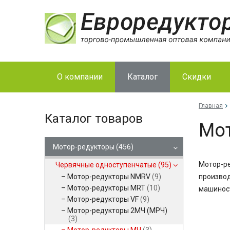
О компании
Каталог
Скидки
Главная
Каталог товаров
Мо
Мотор-редукторы
(456)
Мотор-ре
Червячные одноступенчатые
(95)
Мотор-редукторы NMRV
(9)
производ
Мотор-редукторы MRT
(10)
машиност
Мотор-редукторы VF
(9)
Мотор-редукторы 2МЧ (МРЧ)
(3)