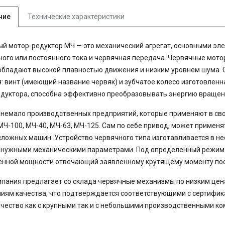
ние
Технические характеристики
й мотор-редуктор МЧ — это механический агрегат, основными эл
ого или постоянного тока и червячная передача. Червячные мот
бладают высокой плавностью движения и низким уровнем шума.
: винт (имеющий название червяк) и зубчатое колесо изготовленн
дуктора, способна эффективно преобразовывать энергию вращени
 немало производственных предприятий, которые применяют в с
МЧ-100, МЧ-40, МЧ-63, МЧ-125. Сам по себе привод, может применя
сложных машин. Устройство червячного типа изготавливается в н
 нужными механическими параметрами. Под определенный режим 
енной мощности отвечающий заявленному крутящему моменту пос
пания предлагает со склада червячные механизмы по низким цен
иям качества, что подтверждается соответствующими с сертифи
чество как с крупными так и с небольшими производственными к