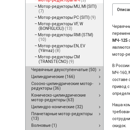
Мотор-редукторы МЧ
(3)
Мотор-редукторы MU, MI (SITI)
Описа
(7)
Мотор-редукторы PC (SITI)
(9)
Мотор-редукторы VF, W
Червячны
(BONFIGLIOLI)
(13)
переменн
Мотор-редукторы RMI (STM)
(10)
МЧ-125
о
Мотор-редукторы EN, EV
являются
(Yilmaz)
(8)
мотор-ре
Мотор-редукторы CM
(TRANSTECNO)
(9)
В России
Червячные двухступенчатые
(50)
МЧ-160, 
Цилиндрические
(166)
составе 
Соосно-цилиндрические мотор-
привод с
редукторы
(36)
определ
Коническо-цилиндрические
мотор-редукторы
(63)
Наша ком
Цилиндро-конические
(32)
требован
Планетарные мотор-редукторы
(13)
сотрудни
Волновые
(1)
скидок.