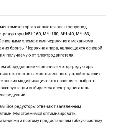
ементами которого являются электропривод
ор-редукторы
МЧ-160, МЧ-100, МЧ-40, МЧ-63,
 Основными элементами червячного механизма
ая из бронзы. Червячная пара, являющаяся основой
я, получаемую от электродвигателя.
воём оборудование червячные мотор-редукторы
ться в качестве самостоятельного устройства или в
ескольких модификациях, что позволяет выбрать
эксплуатации выбирается электродвигатель
ле редукции.
ам. Все редукторы отвечают заявленным
катами. Мы стремимся оптимизировать
омпаниями и поэтому предоставляем гибкую систему