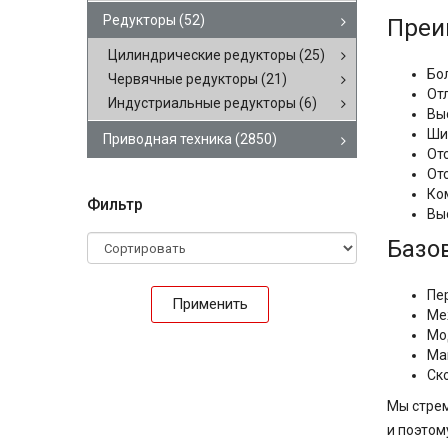
Редукторы
(52)
Преи
Цилиндрические редукторы
(25)
Бо
Червячные редукторы
(21)
От
Индустриальные редукторы
(6)
Вы
Ши
Приводная техника
(2850)
От
От
Ко
Фильтр
Вы
Базо
Пе
Применить
Ме
Мо
Ма
Ск
Мы стрем
и поэтом