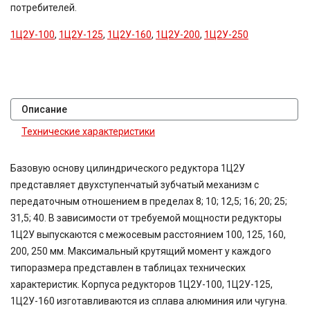
потребителей.
1Ц2У-100
,
1Ц2У-125
,
1Ц2У-160
,
1Ц2У-200
,
1Ц2У-250
Описание
Технические характеристики
Базовую основу цилиндрического редуктора 1Ц2У
представляет двухступенчатый зубчатый механизм с
передаточным отношением в пределах 8; 10; 12,5; 16; 20; 25;
31,5; 40. В зависимости от требуемой мощности редукторы
1Ц2У выпускаются с межосевым расстоянием 100, 125, 160,
200, 250 мм. Максимальный крутящий момент у каждого
типоразмера представлен в таблицах технических
характеристик. Корпуса редукторов 1Ц2У-100, 1Ц2У-125,
1Ц2У-160 изготавливаются из сплава алюминия или чугуна.