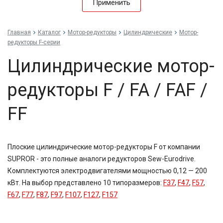
Применить
Главная
Каталог
Мотор-редукторы
Цилиндрические
Мотор-
редукторы F-серии
Цилиндрические мотор-
редукторы F / FA / FAF /
FF
Плоские цилиндрические мотор-редукторы F от компании
SUPROR - это полные аналоги редукторов Sew-Eurodrive.
Комплектуются электродвигателями мощностью 0,12 — 200
кВт. На выбор представлено 10 типоразмеров:
F37
,
F47
,
F57
,
F67
,
F77
,
F87
,
F97
,
F107
,
F127
,
F157