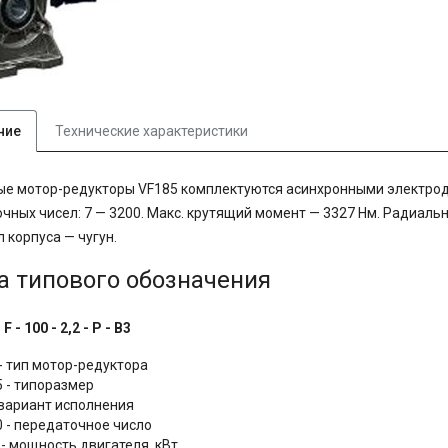
ние
Технические характеристики
е мотор-редукторы VF185 комплектуются асинхронными электрод
чных чисел: 7 — 3200. Макс. крутящий момент — 3327 Нм. Радиальн
 корпуса — чугун.
а типового обозначения
 F - 100 - 2,2 - P - B3
 - тип мотор-редуктора
5 - типоразмер
- вариант исполнения
0 - передаточное число
 - мощность двигателя, кВт