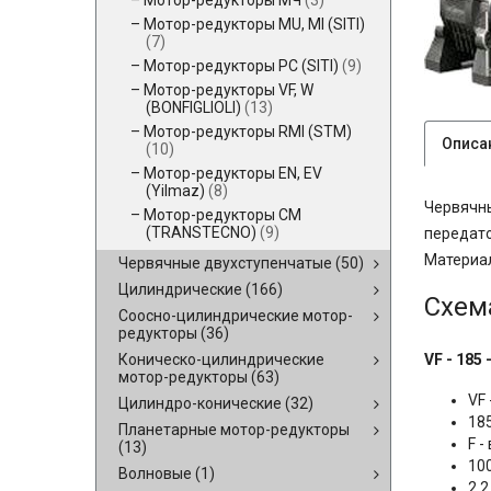
Мотор-редукторы МЧ
(3)
Мотор-редукторы MU, MI (SITI)
(7)
Мотор-редукторы PC (SITI)
(9)
Мотор-редукторы VF, W
(BONFIGLIOLI)
(13)
Мотор-редукторы RMI (STM)
Описа
(10)
Мотор-редукторы EN, EV
(Yilmaz)
(8)
Червячны
Мотор-редукторы CM
(TRANSTECNO)
(9)
передато
Материал
Червячные двухступенчатые
(50)
Цилиндрические
(166)
Схем
Соосно-цилиндрические мотор-
редукторы
(36)
Коническо-цилиндрические
VF - 185 -
мотор-редукторы
(63)
VF
Цилиндро-конические
(32)
18
Планетарные мотор-редукторы
F 
(13)
10
Волновые
(1)
2,2