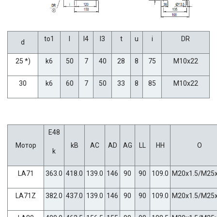
to1
l
l4
l3
t
u
i
DR
d
25 *)
k6
50
7
40
28
8
75
M10x22
30
k6
60
7
50
33
8
85
M10x22
E48
Мотор
kB
AC
AD
AG
LL
HH
O
k
LA71
363.0
418.0
139.0
146
90
90
109.0
M20x1.5/M25x
LA71Z
382.0
437.0
139.0
146
90
90
109.0
M20x1.5/M25x