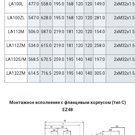
LA100L
477.0
558.0
195.0
168
120
120
149.0
2xM32x1.5
LA100ZL
547.0
628.0
195.0
168
120
120
281.0
2xM32x1.5
LA112M
506.0
587.0
219.0
181
120
120
154.0
2xM32x1.5
LA112ZM
534.0
615.0
219.0
181
120
120
258.0
2xM32x1.5
LA132S/M
568.5
670.5
259.0
195
140
140
197.0
2xM32x1.5
LA132ZM
614.5
716.5
259.0
195
140
140
305.0
2xM32x1.5
Монтажное исполнение с фланцевым корпусом (тип C)
EZ48