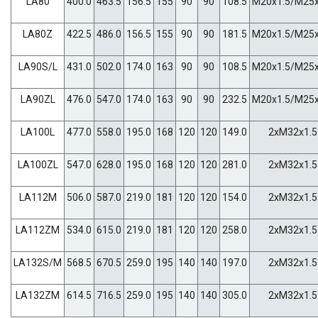
LA80
400.0
463.5
156.5
155
90
90
108.5
M20x1.5/M25x
LA80Z
422.5
486.0
156.5
155
90
90
181.5
M20x1.5/M25x
LA90S/L
431.0
502.0
174.0
163
90
90
108.5
M20x1.5/M25x
LA90ZL
476.0
547.0
174.0
163
90
90
232.5
M20x1.5/M25x
LA100L
477.0
558.0
195.0
168
120
120
149.0
2xM32x1.5
LA100ZL
547.0
628.0
195.0
168
120
120
281.0
2xM32x1.5
LA112M
506.0
587.0
219.0
181
120
120
154.0
2xM32x1.5
LA112ZM
534.0
615.0
219.0
181
120
120
258.0
2xM32x1.5
LA132S/M
568.5
670.5
259.0
195
140
140
197.0
2xM32x1.5
LA132ZM
614.5
716.5
259.0
195
140
140
305.0
2xM32x1.5