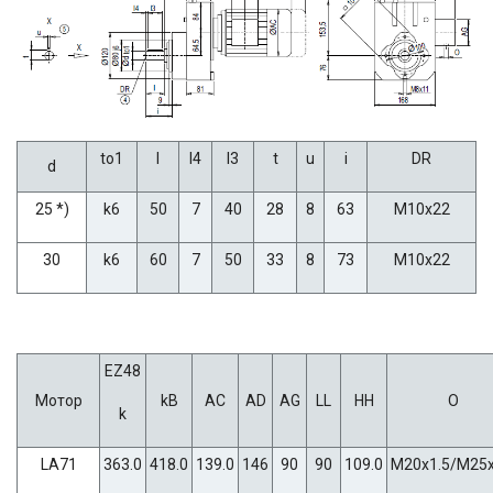
to1
l
l4
l3
t
u
i
DR
d
25 *)
k6
50
7
40
28
8
63
M10x22
30
k6
60
7
50
33
8
73
M10x22
EZ48
Мотор
kB
AC
AD
AG
LL
HH
O
k
LA71
363.0
418.0
139.0
146
90
90
109.0
M20x1.5/M25x