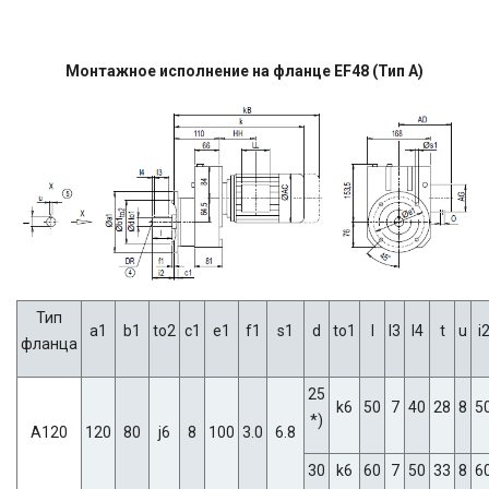
Монтажное исполнение на фланце EF48 (Тип A)
Тип
a1
b1
to2
c1
e1
f1
s1
d
to1
l
l3
l4
t
u
i
фланца
25
k6
50
7
40
28
8
5
*)
A120
120
80
j6
8
100
3.0
6.8
30
k6
60
7
50
33
8
6