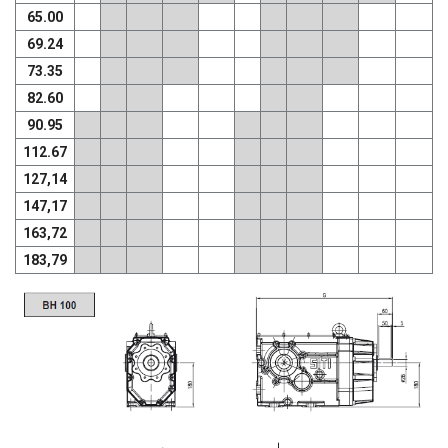
65.00
69.24
73.35
82.60
90.95
112.67
127,14
147,17
163,72
183,79