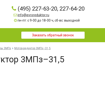
(495) 227-63-20, 227-64-20
info@evroreduktor.ru
пн-пт: с 9-00 до 18-00 ч, сб-вс: выходной
Заказать обратный звонок
оры 3МПз
Мотор-редуктор 3МПз–31,5
ктор 3МПз–31,5