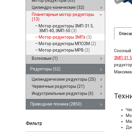
мотор-редукторы
(63)
Цилиндро-конические
(32)
Планетарные мотор-редукторы
(13)
Мотор-редукторы ЗМП-31.5,
ЗМП-40, ЗМП-50
(3)
Описа
Мотор-редукторы 3МПз
(3)
Мотор-редукторы МПО2М
(2)
Мотор-редукторы МРВ
(2)
Соосный 
3МП-31.5
Волновые
(1)
редуктор
Редукторы
(52)
Максимал
Цилиндрические редукторы
(25)
Червячные редукторы
(21)
Индустриальные редукторы
(6)
Техн
Приводная техника
(2850)
Ча
Мо
Ма
Фильтр
Ди